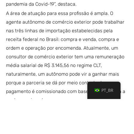
pandemia da Covid-19”, destaca.
A área de atuação para essa profissão é ampla. O
agente autônomo de comércio exterior pode trabalhar
nas três linhas de importação estabelecidas pela
receita federal no Brasil: compra e venda, compra e
ordem e operação por encomenda. Atualmente, um
consultor de comércio exterior tem uma remuneração
média salarial de R$ 3.145,56 no regime CLT,
naturalmente, um autônomo pode vir a ganhar mais
porque a parceria se dá por meio contratual e o
PT_BR
pagamento é comissionado com base na mercadoria a
ser transacionada.
Para ter sucesso na área, este tipo de profissional tem
que atuar com parceiros dos mais diversos segmentos
do mercado interno e externo. O domínio de outros