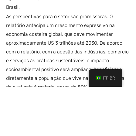
Brasil.
As perspectivas para o setor são promissoras. O
relatório antecipa um crescimento expressivo na
economia costeira global, que deve movimentar
aproximadamente U$ 3 trilhões até 2030. De acordo
com o relatório, com a adesão das indústrias, comércio
e serviços às práticas sustentáveis, o impacto
socioambiental positivo será ampliado, beneficiando
PT_BR
diretamente a população que vive na região litorânea,
da qual hoje é maioria, cerca de 80%.
O G20 deste ano, que ocorrerá no Rio de Janeiro nos
dias 18 e 19 de novembro, terá como pauta central
também a economia dos oceanos, sendo a Economia
Azul um dos principais eixos de debate para a
restauração e preservação do ambiente marinho. O