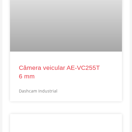
Câmera veicular AE‑VC255T
6 mm
Dashcam Industrial