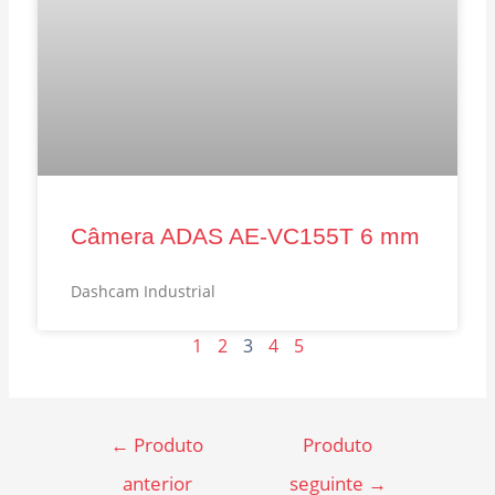
Câmera ADAS AE‑VC155T 6 mm
Dashcam Industrial
1
2
3
4
5
←
Produto
Produto
anterior
seguinte
→