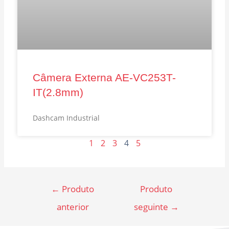
Câmera Externa AE-VC253T-
IT(2.8mm)
Dashcam Industrial
1
2
3
4
5
←
Produto
Produto
anterior
seguinte
→