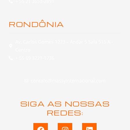
+ 55 21 3553-2891
RONDÔNIA
Av. Carlos Gomes 1223 – Andar 5 Sala 515 A -
Centro
+ 55 69 3221-1736
contato@massyinternacional.com
SIGA AS NOSSAS
REDES:
F
I
L