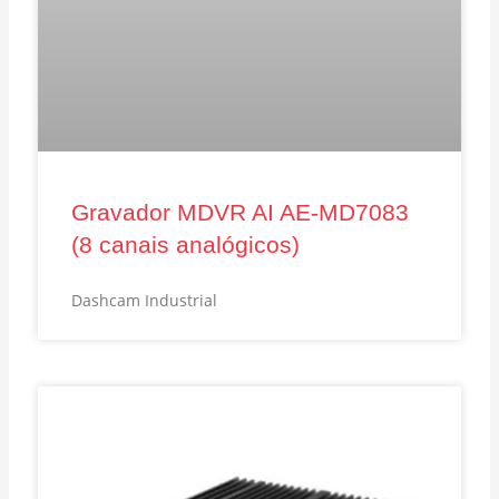
Gravador MDVR AI AE‑MD7083
(8 canais analógicos)
Dashcam Industrial