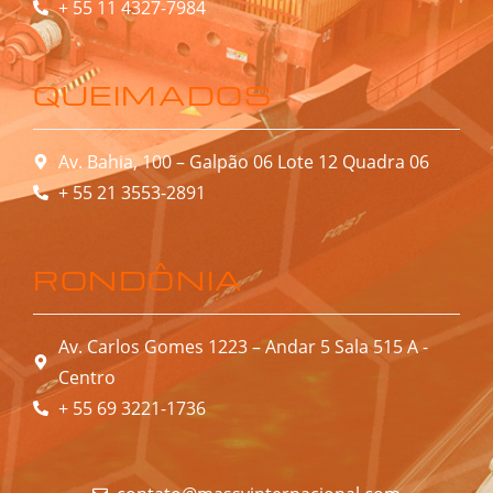
+ 55 11 4327-7984
QUEIMADOS
Av. Bahia, 100 – Galpão 06 Lote 12 Quadra 06
+ 55 21 3553-2891
RONDÔNIA
Av. Carlos Gomes 1223 – Andar 5 Sala 515 A -
Centro
+ 55 69 3221-1736