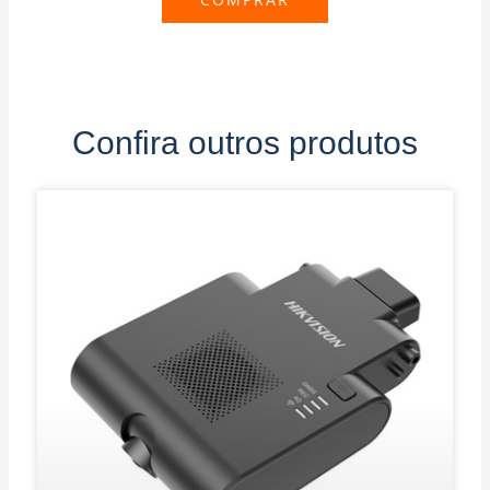
Confira outros produtos
P
P
P
P
P
á
á
á
á
á
g
g
g
g
g
i
i
i
i
i
n
n
n
n
n
a
a
a
a
a