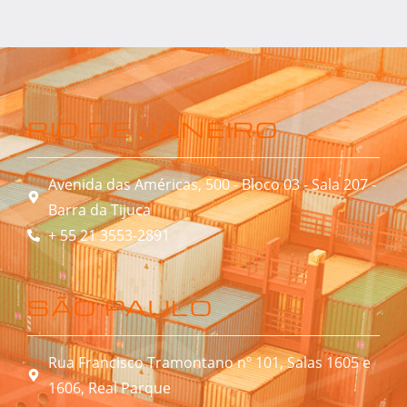
RIO DE JANEIRO
Avenida das Américas, 500 - Bloco 03 - Sala 207 -
Barra da Tijuca
+ 55 21 3553-2891
SÃO PAULO
Rua Francisco Tramontano nº 101, Salas 1605 e
1606, Real Parque