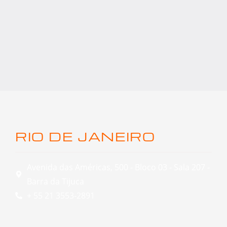
RIO DE JANEIRO
Avenida das Américas, 500 - Bloco 03 - Sala 207 -
Barra da Tijuca
+ 55 21 3553-2891