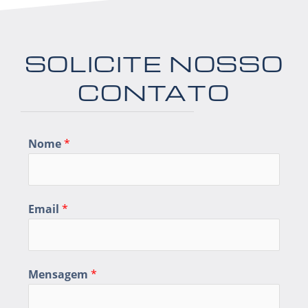
k
a
n
m
SOLICITE NOSSO
CONTATO
Nome
*
Email
*
Mensagem
*