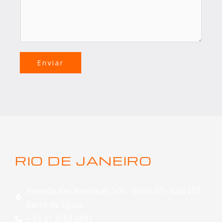
Enviar
RIO DE JANEIRO
Avenida das Américas, 500 - Bloco 03 - Sala 207 -
Barra da Tijuca
+ 55 21 3553-2891