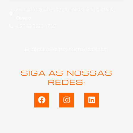
Av. Carlos Gomes 1223 – Andar 5 Sala 515 A -
Centro
+ 55 69 3221-1736
contato@massyinternacional.com
SIGA AS NOSSAS
REDES:
F
I
L
a
n
i
c
s
n
e
t
k
b
a
e
o
g
d