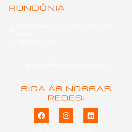
RONDÔNIA
Av. Carlos Gomes 1223 – Andar 5 Sala 515 A -
Centro
+ 55 69 3221-1736
contato@massyinternacional.com
SIGA AS NOSSAS
REDES:
F
I
L
a
n
i
c
s
n
CNPJ: 22.849.492/0001-27