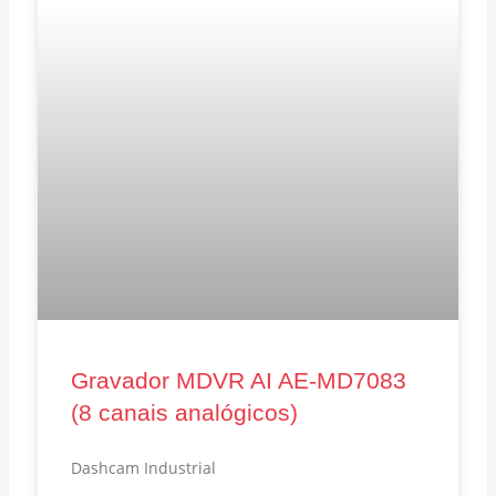
Gravador MDVR AI AE‑MD7083
(8 canais analógicos)
Dashcam Industrial