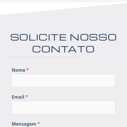
o
r
i
k
a
n
m
SOLICITE NOSSO
CONTATO
Nome
*
Email
*
Mensagem
*