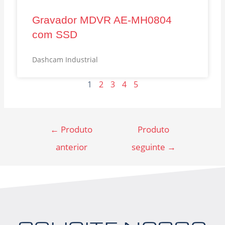
Gravador MDVR AE‑MH0804
com SSD
Dashcam Industrial
1
2
3
4
5
←
Produto
Produto
anterior
seguinte
→