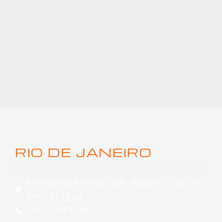
RIO DE JANEIRO
Avenida das Américas, 500 - Bloco 03 - Sala 207 -
Barra da Tijuca
+ 55 21 3553-2891