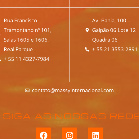
Rua Francisco
Av. Bahia, 100 –
Tramontano nº 101,
Galpão 06 Lote 12
Salas 1605 e 1606,
Quadra 06
Real Parque
+ 55 21 3553-2891
+ 55 11 4327-7984
contato@massyinternacional.com
SIGA AS NOSSAS REDE
F
I
L
a
n
i