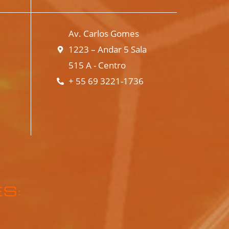
Av. Carlos Gomes
1223 – Andar 5 Sala
515 A - Centro
+ 55 69 3221-1736
S: