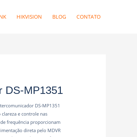
NK
HIKVISION
BLOG
CONTATO
lar DS‑MP1351
o intercomunicador DS‑MP1351
clareza e controle nas
a de frequência proporcionam
alimentação direta pelo MDVR