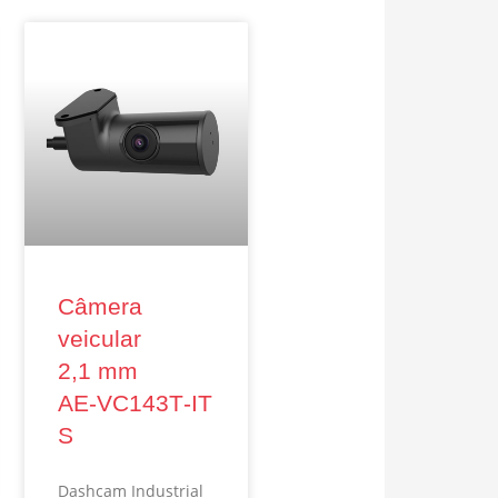
Câmera
veicular
2,1 mm
AE‑VC143T‑IT
S
Dashcam Industrial